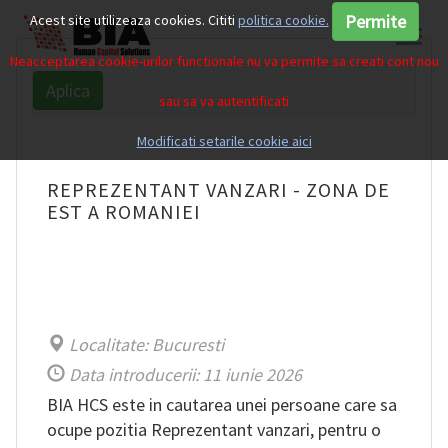
Permite
Acest site utilizeaza cookies. Cititi
politica cookie.
Neacceptarea cookie-urilor functionale nu va permite sa creati cont nou
Aplica
sau sa va autentificati
Modificati setarile cookie aici
REPREZENTANT VANZARI - ZONA DE
EST A ROMANIEI
Localitate: Bucuresti
Data introducerii: 11 iunie 2026
BIA HCS este in cautarea unei persoane care sa
ocupe pozitia Reprezentant vanzari, pentru o