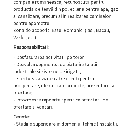
companie romaneasca, recunoscuta pentru
productia de teavă din polietilena pentru apa, gaz
RO
si canalizare, precum si in realizarea caminelor
pentru apometru.
Zona de acoperit: Estul Romaniei (Iasi, Bacau,
Vaslui, etc).
Responsabilitati:
- Desfasurarea activitatii pe teren.
- Dezvolta segmentul de piata-instalatii
industriale si sisteme de irigatii;
- Efectueaza vizite catre clienti pentru
prospectare, identificare proiecte, prezentare si
ofertare;
- Intocmeste rapoarte specifice activitatii de
ofertare si vanzari.
Cerinte:︋︌︈︋︀︎︆︋​︂︆︄︃​︁︁︎︌​︈︂︇︍​︈︆︅️︊︄︈︌︊︎︂︎
- Studiile superioare in domeniul tehnic (Instalatii,