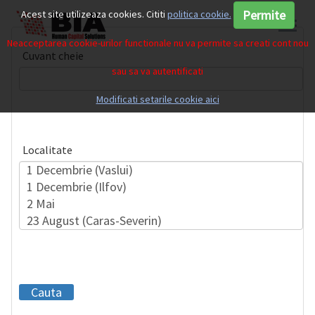
Permite
Acest site utilizeaza cookies. Cititi
politica cookie.
Neacceptarea cookie-urilor functionale nu va permite sa creati cont nou
Cuvant cheie
sau sa va autentificati
Modificati setarile cookie aici
Localitate