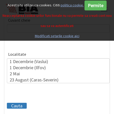
Permite
Acest site utilizeaza cookies. Cititi
politica cookie.
Neacceptarea cookie-urilor functionale nu va permite sa creati cont nou
Cuvant cheie
sau sa va autentificati
Modificati setarile cookie aici
Localitate