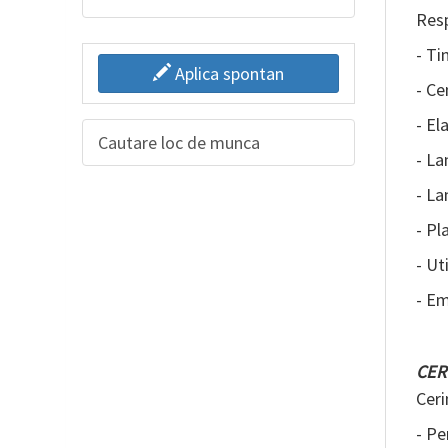
Resp
- Ti
Aplica spontan
- Ce
- El
Cautare loc de munca
- La
- La
- Pla
- Ut
- Em
CER
Ceri
- Pe