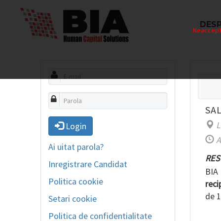
DESP
Neaccepta
SA
L
Login
A
Ai uitat parola?
RES
Inregistrare Candidat
BIA 
Politica cookie
reci
de 1
Setari cookie
Politica de confidentialitate