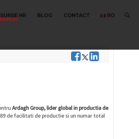
ESURSE HR
BLOG
CONTACT
RO
entificati
entru
Ardagh Group, lider global in productia de
 89 de facilitati de productie si un numar total