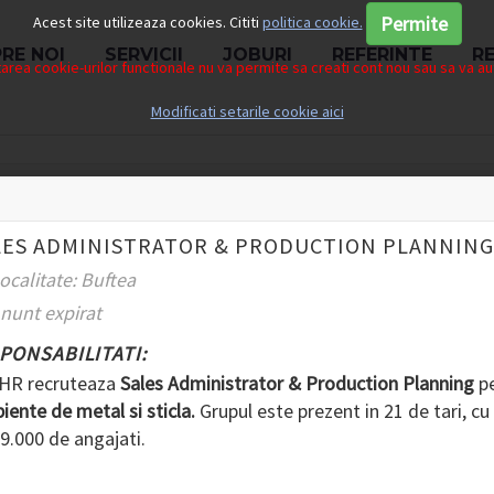
Permite
Acest site utilizeaza cookies. Cititi
politica cookie.
RE NOI
SERVICII
JOBURI
REFERINTE
R
rea cookie-urilor functionale nu va permite sa creati cont nou sau sa va aut
Modificati setarile cookie aici
LES ADMINISTRATOR & PRODUCTION PLANNING
ocalitate: Buftea
nunt expirat
PONSABILITATI:
HR recruteaza
Sales Administrator & Production Planning
p
piente de metal si sticla.
Grupul este prezent in 21 de tari, cu
9.000 de angajati.