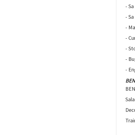
- Sa
- Sa
- M
- Cu
- S
- Bu
- En
BEN
BENE
Sala
Deco
Trai