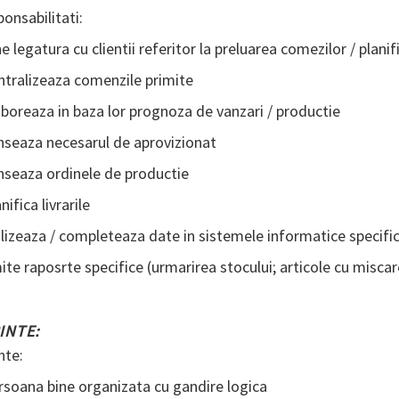
onsabilitati:
ne legatura cu clientii referitor la preluarea comezilor / planifi
ntralizeaza comenzile primite
aboreaza in baza lor prognoza de vanzari / productie
nseaza necesarul de aprovizionat
nseaza ordinele de productie
nifica livrarile
ilizeaza / completeaza date in sistemele informatice specif
ite raposrte specifice (urmarirea stocului; articole cu miscar
INTE:
nte:
rsoana bine organizata cu gandire logica