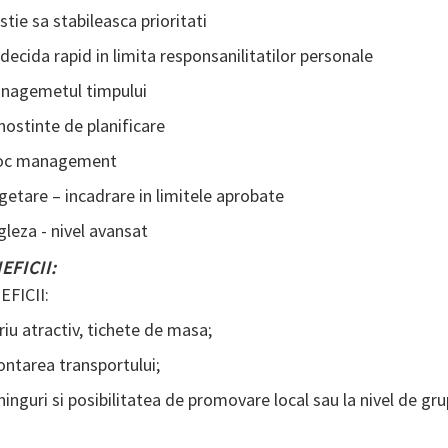
 stie sa stabileasca prioritati
 decida rapid in limita responsanilitatilor personale
anagemetul timpului
nostinte de planificare
toc management
getare – incadrare in limitele aprobate
gleza - nivel avansat
EFICII:
FICII:
riu atractiv, tichete de masa;
ntarea transportului;
ninguri si posibilitatea de promovare local sau la nivel de gru