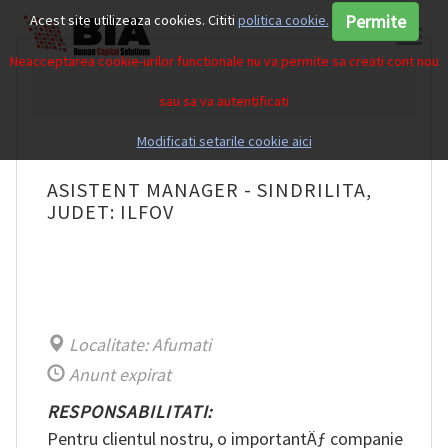
Permite
Acest site utilizeaza cookies. Cititi
politica cookie.
Neacceptarea cookie-urilor functionale nu va permite sa creati cont nou
sau sa va autentificati
Modificati setarile cookie aici
ASISTENT MANAGER - SINDRILITA,
JUDET: ILFOV
Localitate: Afumati
Anunt expirat
RESPONSABILITATI:
Pentru clientul nostru, o importantÄƒ companie