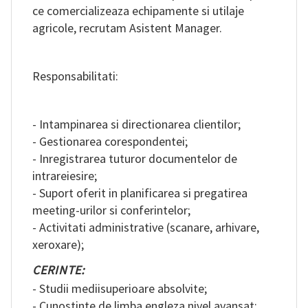
ce comercializeaza echipamente si utilaje
RO
agricole, recrutam Asistent Manager.
Responsabilitati:
- Intampinarea si directionarea clientilor;
- Gestionarea corespondentei;
- Inregistrarea tuturor documentelor de
intrareiesire;
- Suport oferit in planificarea si pregatirea
meeting-urilor si conferintelor;
- Activitati administrative (scanare, arhivare,
xeroxare);
CERINTE:
- Studii mediisuperioare absolvite;
- Cunostinte de limba engleza nivel avansat;