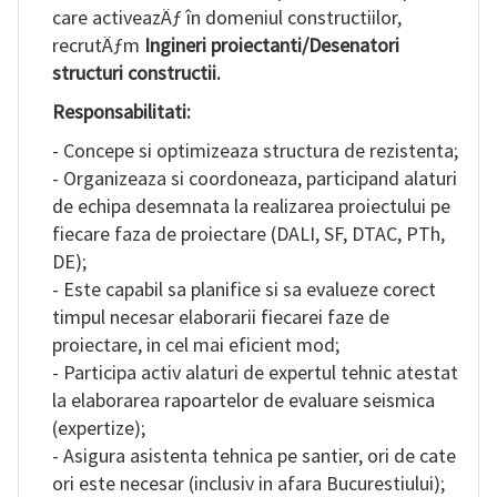
care activeazÄƒ în domeniul constructiilor,
RO
recrutÄƒm
Ingineri proiectanti/Desenatori
structuri constructii.
Responsabilitati:
- Concepe si optimizeaza structura de rezistenta;
- Organizeaza si coordoneaza, participand alaturi
de echipa desemnata la realizarea proiectului pe
fiecare faza de proiectare (DALI, SF, DTAC, PTh,
DE);
- Este capabil sa planifice si sa evalueze corect
timpul necesar elaborarii fiecarei faze de
proiectare, in cel mai eficient mod;
- Participa activ alaturi de expertul tehnic atestat
la elaborarea rapoartelor de evaluare seismica
(expertize);
- Asigura asistenta tehnica pe santier, ori de cate
ori este necesar (inclusiv in afara Bucurestiului);