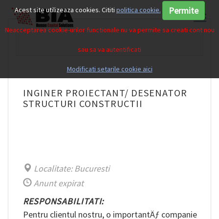
Permite
Acest site utilizeaza cookies. Cititi
politica cookie.
Neacceptarea cookie-urilor functionale nu va permite sa creati cont nou
sau sa va autentificati
Modificati setarile cookie aici
INGINER PROIECTANT/ DESENATOR
STRUCTURI CONSTRUCTII
Localitate: Bucuresti
Anunt expirat
RESPONSABILITATI:
Pentru clientul nostru, o importantÄƒ companie