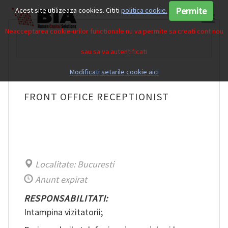
Permite
Acest site utilizeaza cookies. Cititi
politica cookie.
Neacceptarea cookie-urilor functionale nu va permite sa creati cont nou
sau sa va autentificati
Modificati setarile cookie aici
FRONT OFFICE RECEPTIONIST
Localitate: Bucuresti
Anunt expirat
RESPONSABILITATI:
Intampina vizitatorii;