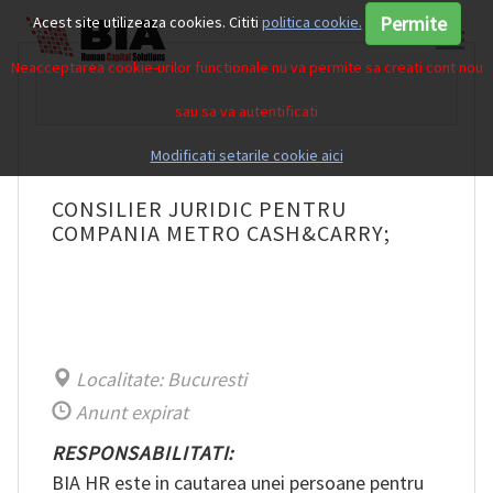
Permite
Acest site utilizeaza cookies. Cititi
politica cookie.
Neacceptarea cookie-urilor functionale nu va permite sa creati cont nou
sau sa va autentificati
Modificati setarile cookie aici
CONSILIER JURIDIC PENTRU
COMPANIA METRO CASH&CARRY;
Localitate: Bucuresti
Anunt expirat
RESPONSABILITATI:
BIA HR este in cautarea unei persoane pentru