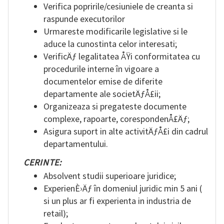
Verifica popririle/cesiuniele de creanta si
raspunde executorilor
Urmareste modificarile legislative si le
aduce la cunostinta celor interesati;
VerificÄƒ legalitatea ÅŸi conformitatea cu
procedurile interne în vigoare a
documentelor emise de diferite
departamente ale societÄƒÅ£ii;
Organizeaza si pregateste documente
complexe, rapoarte, corespondenÅ£Äƒ;
Asigura suport in alte activitÄƒÅ£i din cadrul
departamentului.
CERINTE:
Absolvent studii superioare juridice;
ExperienÈ›Äƒ în domeniul juridic min 5 ani (
si un plus ar fi experienta in industria de
retail);