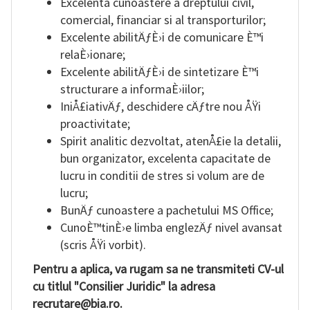
Excelenta cunoastere a dreptului civil,
comercial, financiar si al transporturilor;
Excelente abilitÄƒÈ›i de comunicare È™i
relaÈ›ionare;
Excelente abilitÄƒÈ›i de sintetizare È™i
structurare a informaÈ›iilor;
IniÅ£iativÄƒ, deschidere cÄƒtre nou ÅŸi
proactivitate;
Spirit analitic dezvoltat, atenÅ£ie la detalii,
bun organizator, excelenta capacitate de
lucru in conditii de stres si volum are de
lucru;
BunÄƒ cunoastere a pachetului MS Office;
CunoÈ™tinÈ›e limba englezÄƒ nivel avansat
(scris ÅŸi vorbit).
Pentru a aplica, va rugam sa ne transmiteti CV-ul
cu titlul "Consilier Juridic" la adresa
recrutare@bia.ro.