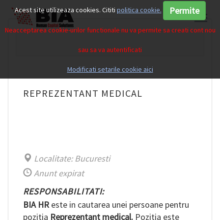
Permite
Acest site utilizeaza cookies. Cititi
politica cookie.
Neacceptarea cookie-urilor functionale nu va permite sa creati cont nou
sau sa va autentificati
Modificati setarile cookie aici
REPREZENTANT MEDICAL
Localitate: Bucuresti
Anunt expirat
RESPONSABILITATI:
BIA HR
este in cautarea unei persoane pentru
pozitia
Reprezentant medical.
Pozitia este